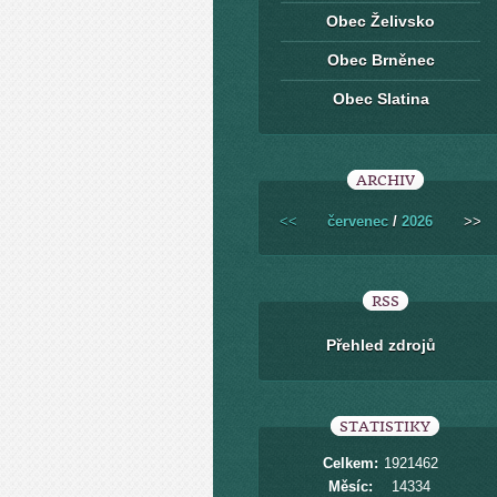
Obec Želivsko
Obec Brněnec
Obec Slatina
ARCHIV
<<
červenec
/
2026
>>
RSS
Přehled zdrojů
STATISTIKY
Celkem:
1921462
Měsíc:
14334