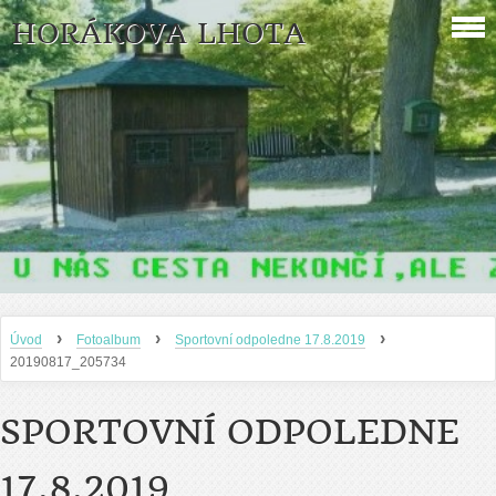
HORÁKOVA LHOTA
›
›
›
Úvod
Fotoalbum
Sportovní odpoledne 17.8.2019
20190817_205734
SPORTOVNÍ ODPOLEDNE
17.8.2019