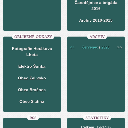
Čarodějnice a brigáda
2016
Archiv 2010-2015
OBLÍBENÉ ODKAZY
ARCHIV
<<
červenec
/
2026
>>
Fotografie Horákova
Lhota
Elektro Šunka
Obec Želivsko
Obec Brněnec
Obec Slatina
RSS
STATISTIKY
Celkem:
1921486