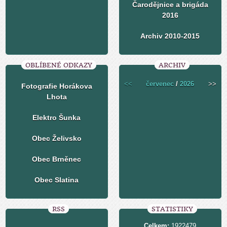
Čarodějnice a brigáda
2016
Archiv 2010-2015
OBLÍBENÉ ODKAZY
ARCHIV
<<
červenec
/
2026
>>
Fotografie Horákova
Lhota
Elektro Šunka
Obec Želivsko
Obec Brněnec
Obec Slatina
RSS
STATISTIKY
Celkem:
1922479