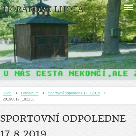
HORÁKOVA LHOTA
›
›
›
Úvod
Fotoalbum
Sportovní odpoledne 17.8.2019
20190817_192258
SPORTOVNÍ ODPOLEDNE
17.8.2019