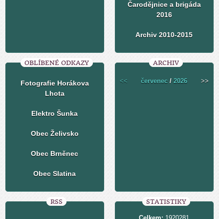
Čarodějnice a brigáda
2016
Archiv 2010-2015
OBLÍBENÉ ODKAZY
ARCHIV
<<
červenec
/
2026
>>
Fotografie Horákova
Lhota
Elektro Šunka
Obec Želivsko
Obec Brněnec
Obec Slatina
RSS
STATISTIKY
Celkem:
1920281