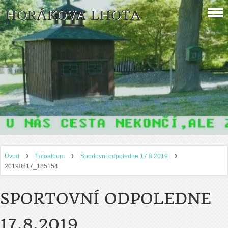
HORÁKOVA LHOTA
›
›
›
Úvod
Fotoalbum
Sportovní odpoledne 17.8.2019
20190817_185154
SPORTOVNÍ ODPOLEDNE
17.8.2019