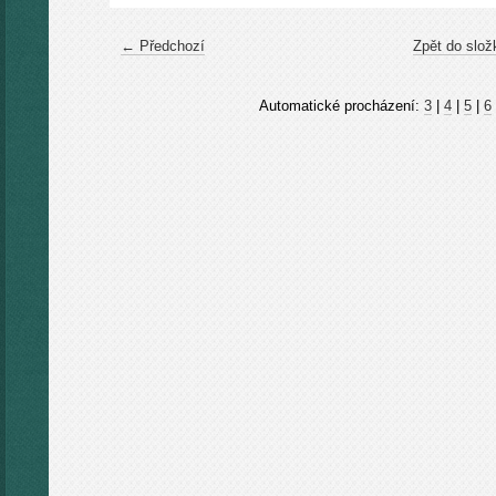
← Předchozí
Zpět do slož
Automatické procházení:
3
|
4
|
5
|
6