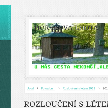
HORÁKOVA LHOTA
›
›
›
Úvod
Fotoalbum
Rozloučení s létem 2019
201
ROZLOUČENÍ S LÉTE