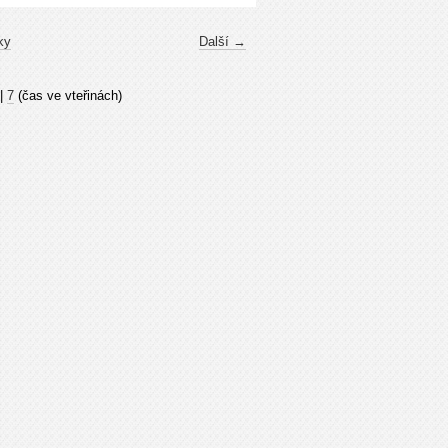
ky
Další →
|
7
(čas ve vteřinách)