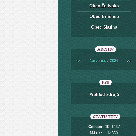
Obec Želivsko
Obec Brněnec
Obec Slatina
ARCHIV
<<
červenec
/
2026
>>
RSS
Přehled zdrojů
STATISTIKY
Celkem:
1921437
Měsíc:
14350