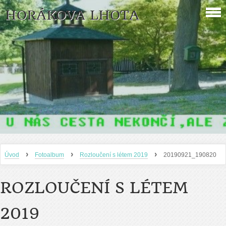
HORÁKOVA LHOTA
›
›
›
Úvod
Fotoalbum
Rozloučení s létem 2019
20190921_190820
ROZLOUČENÍ S LÉTEM
2019