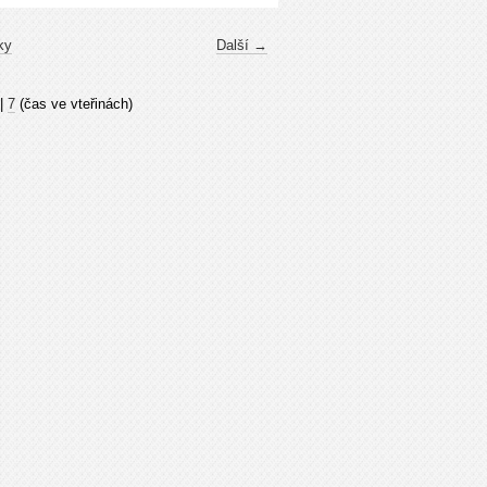
ky
Další →
|
7
(čas ve vteřinách)