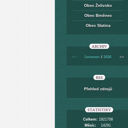
Obec Želivsko
Obec Brněnec
Obec Slatina
ARCHIV
<<
červenec
/
2026
>>
RSS
Přehled zdrojů
STATISTIKY
Celkem:
1921708
Měsíc:
14291