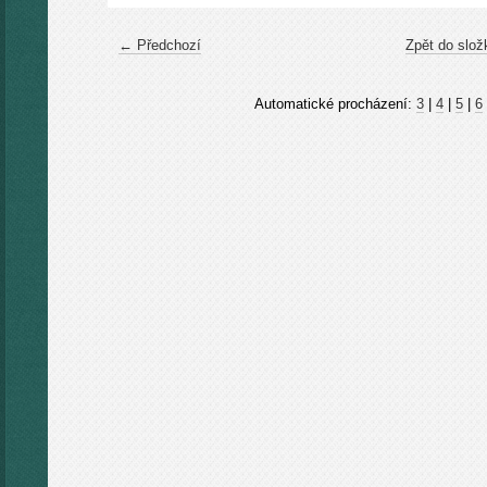
← Předchozí
Zpět do slož
Automatické procházení:
3
|
4
|
5
|
6