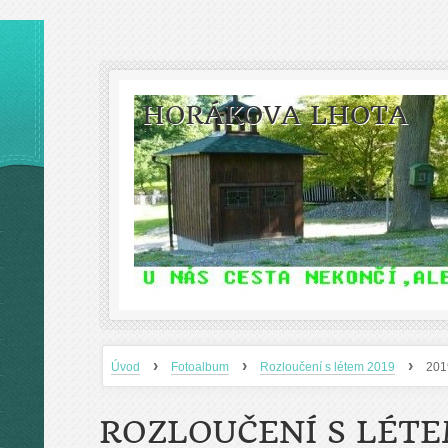
HORÁKOVA LHOTA
›
›
›
Úvod
Fotoalbum
Rozloučení s létem 2019
201
ROZLOUČENÍ S LÉTE