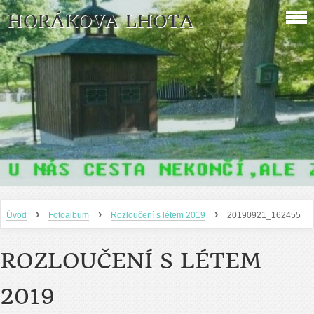
HORÁKOVA LHOTA
›
›
›
Úvod
Fotoalbum
Rozloučení s létem 2019
20190921_162455
ROZLOUČENÍ S LÉTEM
2019