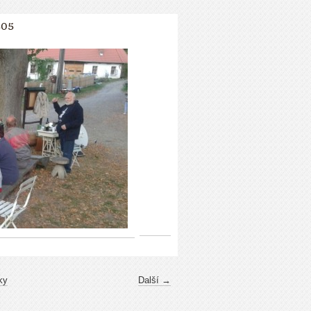
805
ky
Další →