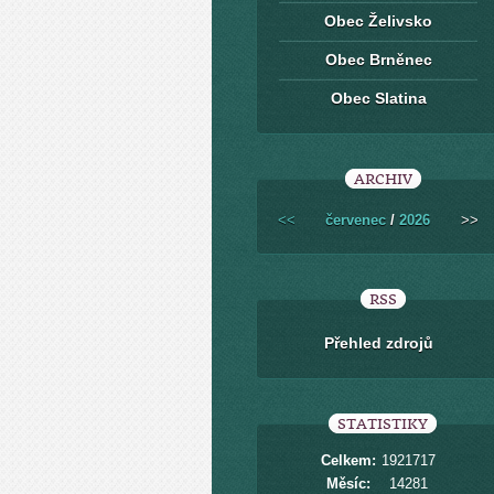
Obec Želivsko
Obec Brněnec
Obec Slatina
ARCHIV
<<
červenec
/
2026
>>
RSS
Přehled zdrojů
STATISTIKY
Celkem:
1921717
Měsíc:
14281