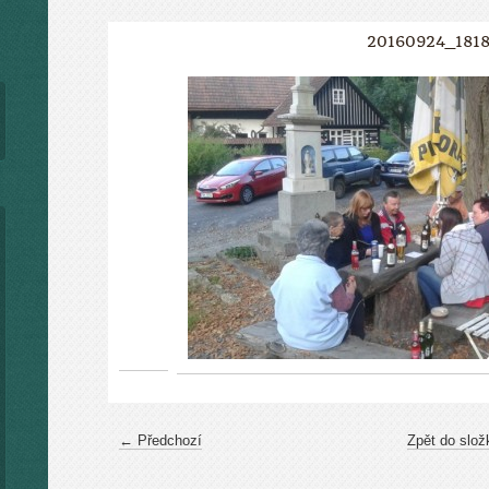
20160924_181
← Předchozí
Zpět do slož