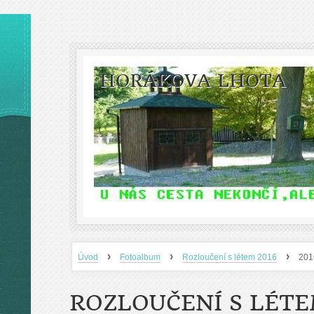
HORÁKOVA LHOTA
›
›
›
Úvod
Fotoalbum
Rozloučení s létem 2016
201
ROZLOUČENÍ S LÉTE