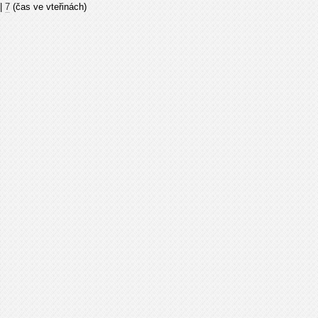
|
7
(čas ve vteřinách)