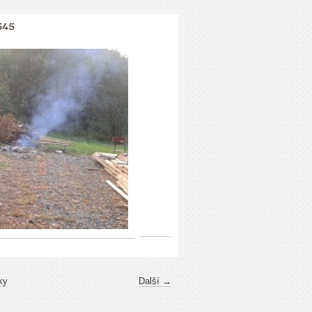
545
ky
Další →