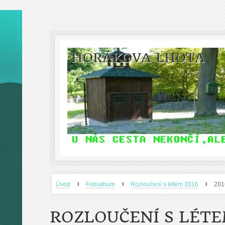
HORÁKOVA LHOTA
›
›
›
Úvod
Fotoalbum
Rozloučení s létem 2016
201
ROZLOUČENÍ S LÉTE