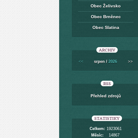
Obec Želivsko
Obec Brněnec
Obec Slatina
ARCHIV
<<
srpen /
2026
>>
RSS
Přehled zdrojů
STATISTIKY
Celkem:
1923061
Měsíc:
14867