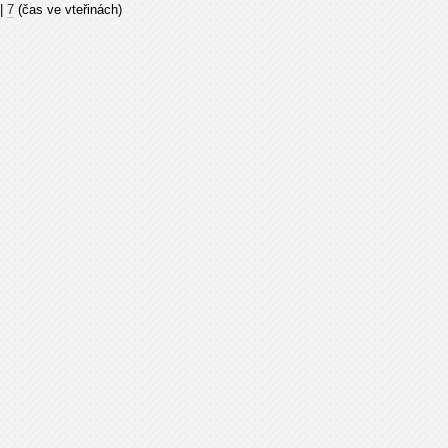
|
7
(čas ve vteřinách)