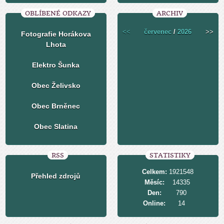
OBLÍBENÉ ODKAZY
ARCHIV
<<
červenec
/
2026
>>
Fotografie Horákova
Lhota
Elektro Šunka
Obec Želivsko
Obec Brněnec
Obec Slatina
RSS
STATISTIKY
Celkem:
1921548
Přehled zdrojů
Měsíc:
14335
Den:
790
Online:
14