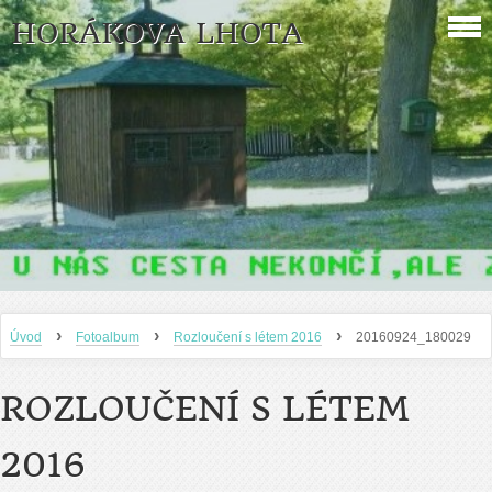
HORÁKOVA LHOTA
›
›
›
Úvod
Fotoalbum
Rozloučení s létem 2016
20160924_180029
ROZLOUČENÍ S LÉTEM
2016