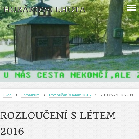
HORÁKOVA LHOTA
›
›
›
Úvod
Fotoalbum
Rozloučení s létem 2016
20160924_162803
ROZLOUČENÍ S LÉTEM
2016