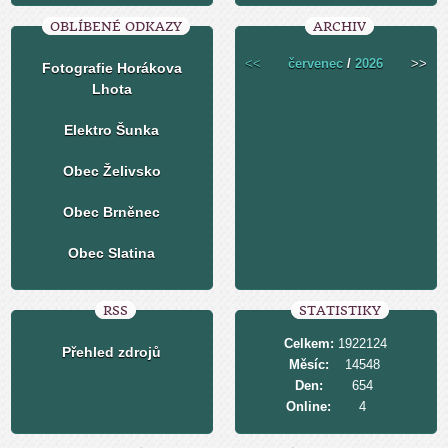
OBLÍBENÉ ODKAZY
ARCHIV
<<
červenec
/
2026
>>
Fotografie Horákova
Lhota
Elektro Šunka
Obec Želivsko
Obec Brněnec
Obec Slatina
RSS
STATISTIKY
Celkem:
1922124
Přehled zdrojů
Měsíc:
14548
Den:
654
Online:
4