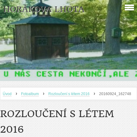
HORÁKOVA LHOTA
›
›
›
Úvod
Fotoalbum
Rozloučení s létem 2016
20160924_162748
ROZLOUČENÍ S LÉTEM
2016