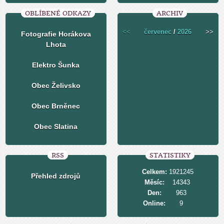
OBLÍBENÉ ODKAZY
ARCHIV
<<
červenec
/
2026
>>
Fotografie Horákova
Lhota
Elektro Šunka
Obec Želivsko
Obec Brněnec
Obec Slatina
RSS
STATISTIKY
Celkem:
1921245
Přehled zdrojů
Měsíc:
14343
Den:
963
Online:
9