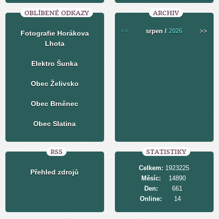
OBLÍBENÉ ODKAZY
ARCHIV
<<
srpen /
2026
>>
Fotografie Horákova
Lhota
Elektro Šunka
Obec Želivsko
Obec Brněnec
Obec Slatina
RSS
STATISTIKY
Celkem:
1923225
Přehled zdrojů
Měsíc:
14890
Den:
661
Online:
14