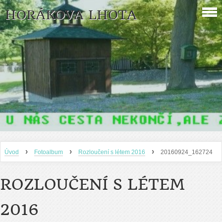
HORÁKOVA LHOTA
›
›
›
Úvod
Fotoalbum
Rozloučení s létem 2016
20160924_162724
ROZLOUČENÍ S LÉTEM
2016