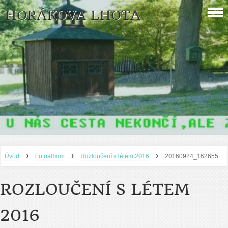
HORÁKOVA LHOTA
›
›
›
Úvod
Fotoalbum
Rozloučení s létem 2016
20160924_162655
ROZLOUČENÍ S LÉTEM
2016