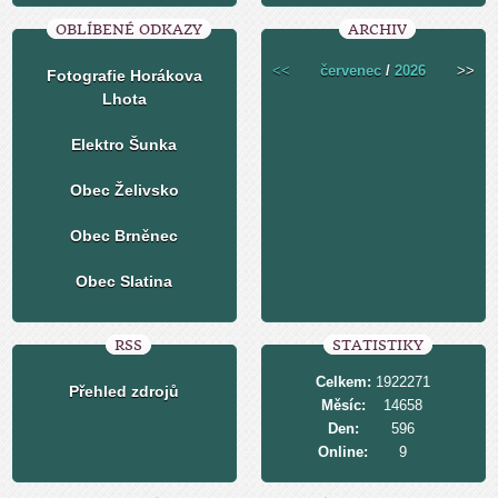
OBLÍBENÉ ODKAZY
ARCHIV
<<
červenec
/
2026
>>
Fotografie Horákova
Lhota
Elektro Šunka
Obec Želivsko
Obec Brněnec
Obec Slatina
RSS
STATISTIKY
Celkem:
1922271
Přehled zdrojů
Měsíc:
14658
Den:
596
Online:
9