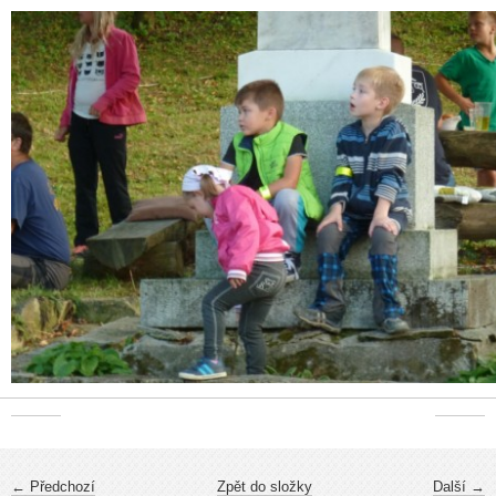
← Předchozí
Zpět do složky
Další →