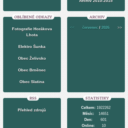
Archiv 2010-2015
OBLÍBENÉ ODKAZY
ARCHIV
<<
červenec
/
2026
>>
Fotografie Horákova
Lhota
Elektro Šunka
Obec Želivsko
Obec Brněnec
Obec Slatina
RSS
STATISTIKY
Celkem:
1922262
Přehled zdrojů
Měsíc:
14651
Den:
601
Online:
10