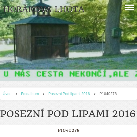
HORÁKOVA LHOTA
›
›
›
Úvod
Fotoalbum
Posezní Pod lipami 2016
P1040278
POSEZNÍ POD LIPAMI 2016
P1040278