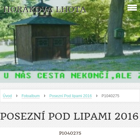
HORÁKOVA LHOTA
›
›
›
Úvod
Fotoalbum
Posezní Pod lipami 2016
P1040275
POSEZNÍ POD LIPAMI 2016
P1040275