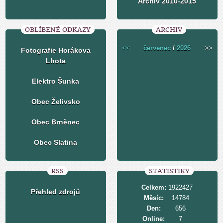
Archiv 2010-2015
OBLÍBENÉ ODKAZY
ARCHIV
<<
červenec
/
2026
>>
Fotografie Horákova
Lhota
Elektro Šunka
Obec Želivsko
Obec Brněnec
Obec Slatina
RSS
STATISTIKY
Celkem:
1922427
Přehled zdrojů
Měsíc:
14784
Den:
656
Online:
7