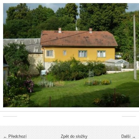
← Předchozí
Zpět do složky
Další →