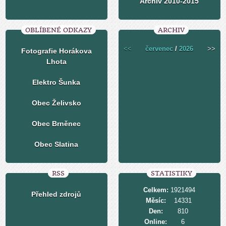
Archiv 2010-2015
OBLÍBENÉ ODKAZY
ARCHIV
<<
červenec
/
2026
>>
Fotografie Horákova
Lhota
Elektro Šunka
Obec Želivsko
Obec Brněnec
Obec Slatina
RSS
STATISTIKY
Celkem:
1921494
Přehled zdrojů
Měsíc:
14331
Den:
810
Online:
6