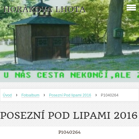
HORÁKOVA LHOTA
›
›
›
Úvod
Fotoalbum
Posezní Pod lipami 2016
P1040264
POSEZNÍ POD LIPAMI 2016
P1040264