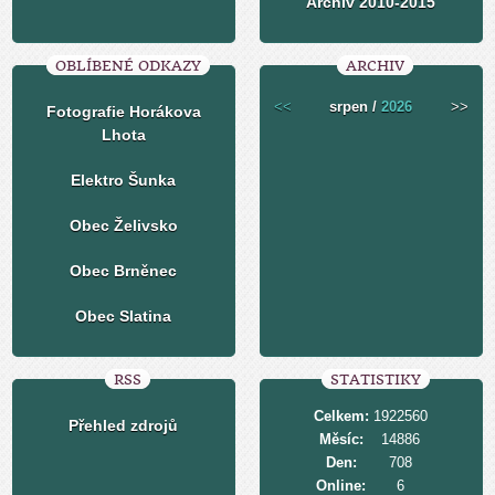
Archiv 2010-2015
OBLÍBENÉ ODKAZY
ARCHIV
<<
srpen /
2026
>>
Fotografie Horákova
Lhota
Elektro Šunka
Obec Želivsko
Obec Brněnec
Obec Slatina
RSS
STATISTIKY
Celkem:
1922560
Přehled zdrojů
Měsíc:
14886
Den:
708
Online:
6