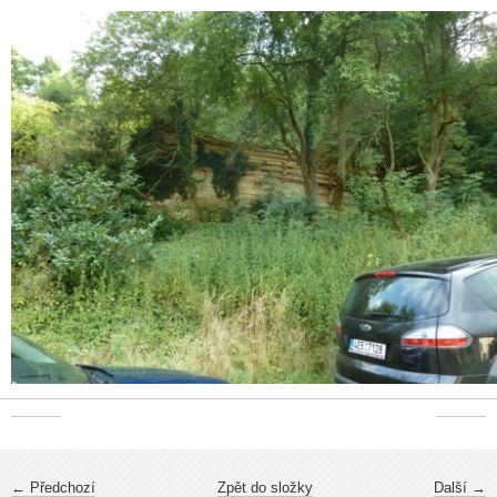
← Předchozí
Zpět do složky
Další →