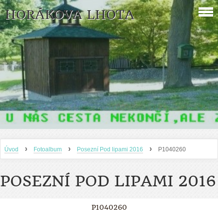
HORÁKOVA LHOTA
›
›
›
Úvod
Fotoalbum
Posezní Pod lipami 2016
P1040260
POSEZNÍ POD LIPAMI 2016
P1040260