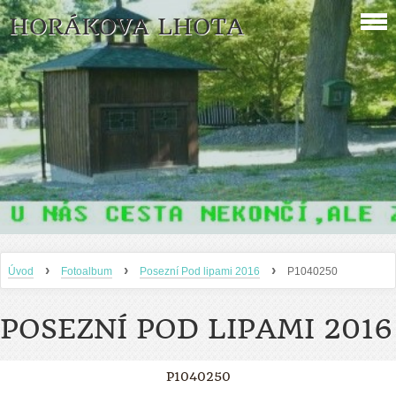
HORÁKOVA LHOTA
›
›
›
Úvod
Fotoalbum
Posezní Pod lipami 2016
P1040250
POSEZNÍ POD LIPAMI 2016
P1040250