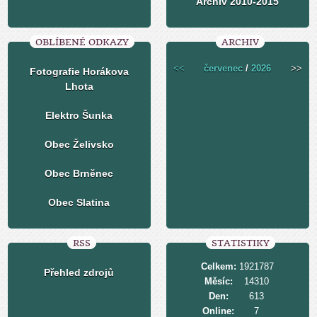
Archiv 2010-2015
OBLÍBENÉ ODKAZY
ARCHIV
<<
červenec
/
2026
>>
Fotografie Horákova
Lhota
Elektro Šunka
Obec Želivsko
Obec Brněnec
Obec Slatina
RSS
STATISTIKY
Celkem:
1921787
Přehled zdrojů
Měsíc:
14310
Den:
613
Online:
7