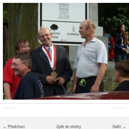
← Předchozí
Zpět do složky
Další →