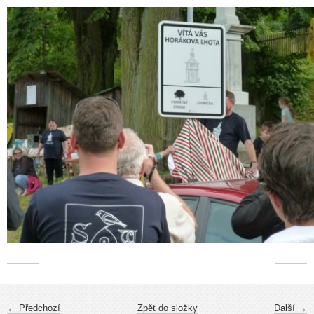
← Předchozí
Zpět do složky
Další →