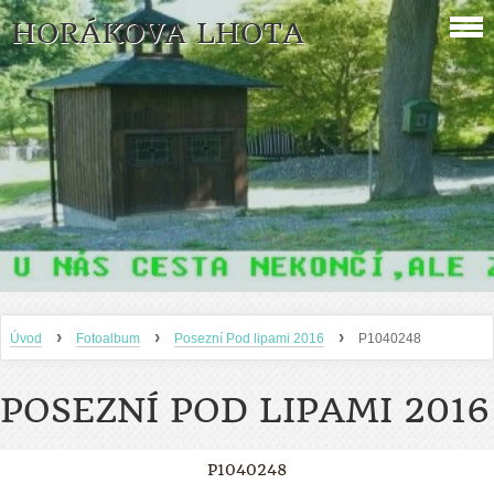
HORÁKOVA LHOTA
›
›
›
Úvod
Fotoalbum
Posezní Pod lipami 2016
P1040248
POSEZNÍ POD LIPAMI 2016
P1040248