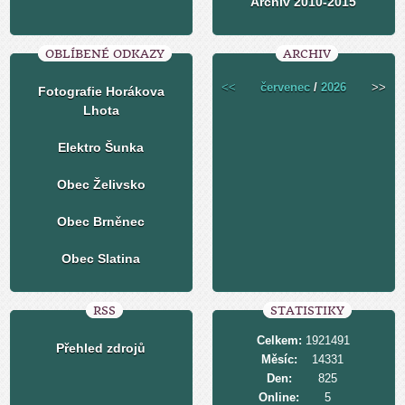
Archiv 2010-2015
OBLÍBENÉ ODKAZY
ARCHIV
<<
červenec
/
2026
>>
Fotografie Horákova
Lhota
Elektro Šunka
Obec Želivsko
Obec Brněnec
Obec Slatina
RSS
STATISTIKY
Celkem:
1921491
Přehled zdrojů
Měsíc:
14331
Den:
825
Online:
5