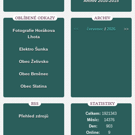
Archiv 2010-2015
OBLÍBENÉ ODKAZY
ARCHIV
<<
červenec
/
2026
>>
Fotografie Horákova
Lhota
Elektro Šunka
Obec Želivsko
Obec Brněnec
Obec Slatina
RSS
STATISTIKY
Celkem:
1921343
Přehled zdrojů
Měsíc:
14376
Den:
903
Online:
9