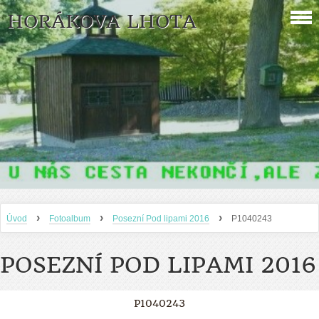
HORÁKOVA LHOTA
›
›
›
Úvod
Fotoalbum
Posezní Pod lipami 2016
P1040243
POSEZNÍ POD LIPAMI 2016
P1040243