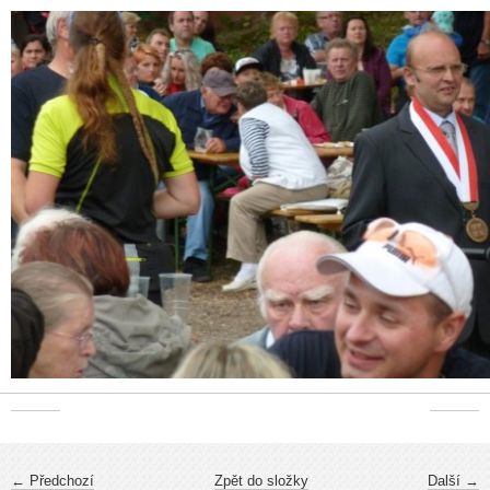
← Předchozí
Zpět do složky
Další →