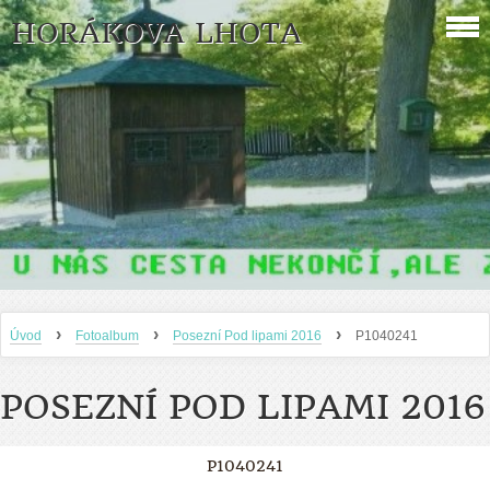
HORÁKOVA LHOTA
›
›
›
Úvod
Fotoalbum
Posezní Pod lipami 2016
P1040241
POSEZNÍ POD LIPAMI 2016
P1040241