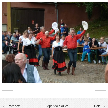
← Předchozí
Zpět do složky
Další →