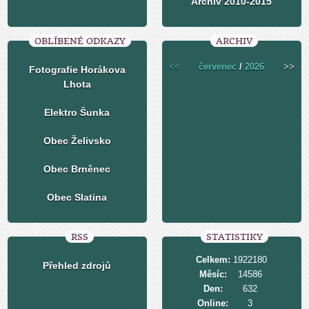
Archiv 2010-2015
OBLÍBENÉ ODKAZY
ARCHIV
<<
červenec
/
2026
>>
Fotografie Horákova
Lhota
Elektro Šunka
Obec Želivsko
Obec Brněnec
Obec Slatina
RSS
STATISTIKY
Celkem:
1922180
Přehled zdrojů
Měsíc:
14586
Den:
632
Online:
3