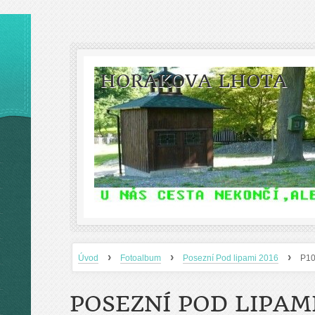
HORÁKOVA LHOTA
›
›
›
Úvod
Fotoalbum
Posezní Pod lipami 2016
P1
POSEZNÍ POD LIPAMI