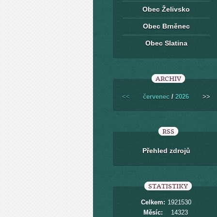
Obec Želivsko
Obec Brněnec
Obec Slatina
ARCHIV
<<
červenec
/
2026
>>
RSS
Přehled zdrojů
STATISTIKY
Celkem:
1921530
Měsíc:
14323