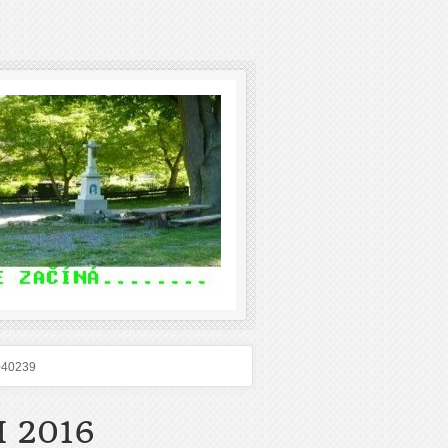
040239
 2016