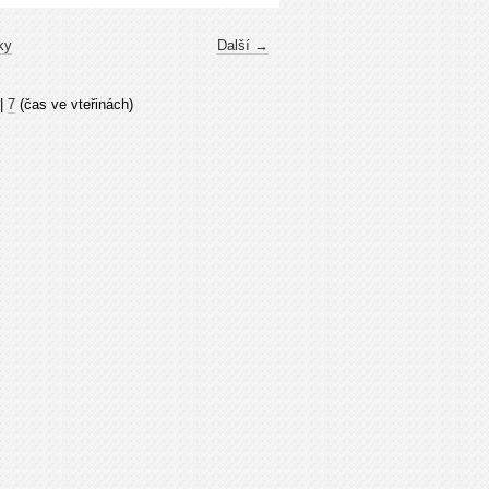
ky
Další →
|
7
(čas ve vteřinách)