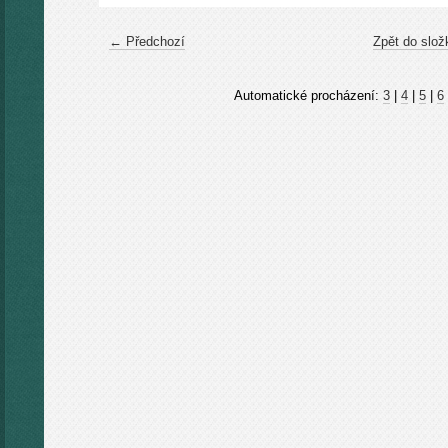
← Předchozí
Zpět do slož
Automatické procházení:
3
|
4
|
5
|
6