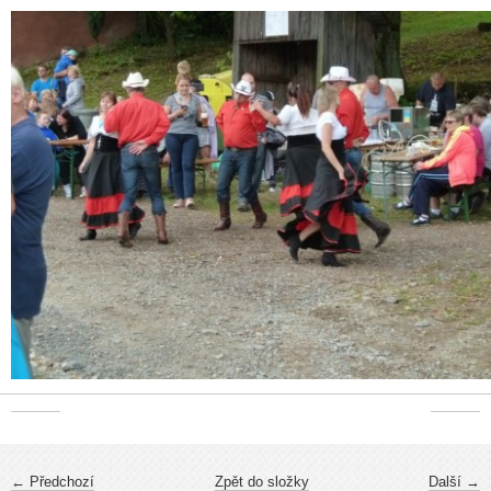
← Předchozí
Zpět do složky
Další →