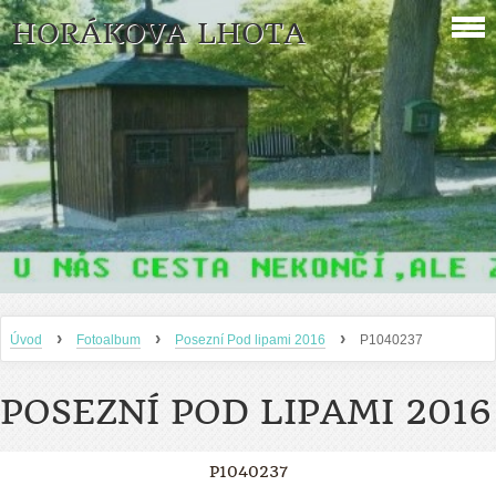
HORÁKOVA LHOTA
›
›
›
Úvod
Fotoalbum
Posezní Pod lipami 2016
P1040237
POSEZNÍ POD LIPAMI 2016
P1040237