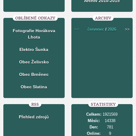
Archiv 2010-2015
OBLÍBENÉ ODKAZY
ARCHIV
<<
červenec
/
2026
>>
Fotografie Horákova
Lhota
Elektro Šunka
Obec Želivsko
Obec Brněnec
Obec Slatina
RSS
STATISTIKY
Celkem:
1921569
Přehled zdrojů
Měsíc:
14338
Den:
781
Online:
9