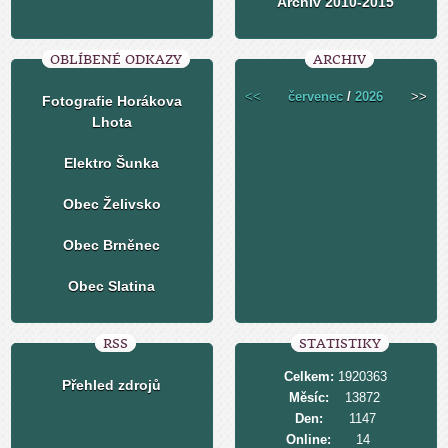
Archiv 2010-2015
OBLÍBENÉ ODKAZY
ARCHIV
<<
červenec
/
2026
>>
Fotografie Horákova
Lhota
Elektro Šunka
Obec Želivsko
Obec Brněnec
Obec Slatina
RSS
STATISTIKY
Celkem:
1920363
Přehled zdrojů
Měsíc:
13872
Den:
1147
Online:
14