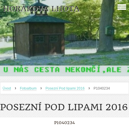
HORÁKOVA LHOTA
›
›
›
Úvod
Fotoalbum
Posezní Pod lipami 2016
P1040234
POSEZNÍ POD LIPAMI 2016
P1040234