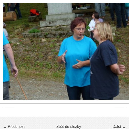
← Předchozí
Zpět do složky
Další →