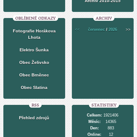
Archiv 2010-2015
OBLÍBENÉ ODKAZY
ARCHIV
<<
červenec
/
2026
>>
Fotografie Horákova
Lhota
Elektro Šunka
Obec Želivsko
Obec Brněnec
Obec Slatina
RSS
STATISTIKY
Celkem:
1921406
Přehled zdrojů
Měsíc:
14365
Den:
883
Online:
12