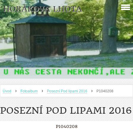
HORÁKOVA LHOTA
›
›
›
Úvod
Fotoalbum
Posezní Pod lipami 2016
P1040208
POSEZNÍ POD LIPAMI 2016
P1040208