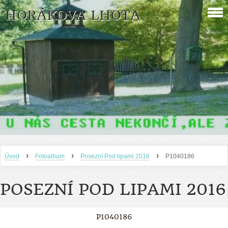
HORÁKOVA LHOTA
›
›
›
Úvod
Fotoalbum
Posezní Pod lipami 2016
P1040186
POSEZNÍ POD LIPAMI 2016
P1040186