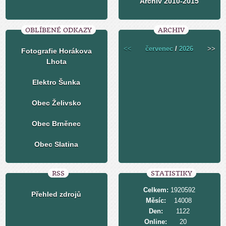
Archiv 2010-2015
OBLÍBENÉ ODKAZY
ARCHIV
<<
červenec
/
2026
>>
Fotografie Horákova
Lhota
Elektro Šunka
Obec Želivsko
Obec Brněnec
Obec Slatina
RSS
STATISTIKY
Celkem:
1920592
Přehled zdrojů
Měsíc:
14008
Den:
1122
Online:
20