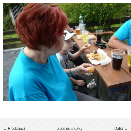
← Předchozí
Zpět do složky
Další →