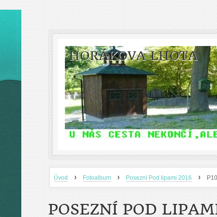
HORÁKOVA LHOTA
›
›
›
Úvod
Fotoalbum
Posezní Pod lipami 2016
P1
POSEZNÍ POD LIPAMI