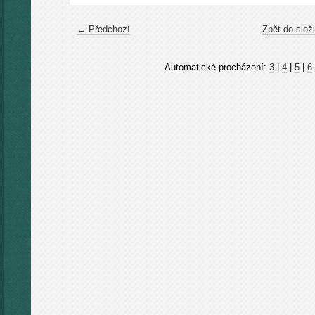
← Předchozí
Zpět do slož
Automatické procházení:
3
|
4
|
5
|
6