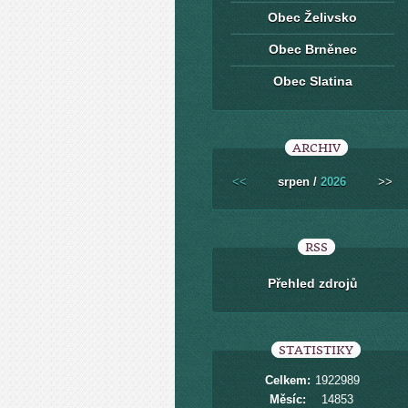
Obec Želivsko
Obec Brněnec
Obec Slatina
ARCHIV
<<
srpen /
2026
>>
RSS
Přehled zdrojů
STATISTIKY
Celkem:
1922989
Měsíc:
14853