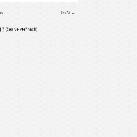
ky
Další →
|
7
(čas ve vteřinách)