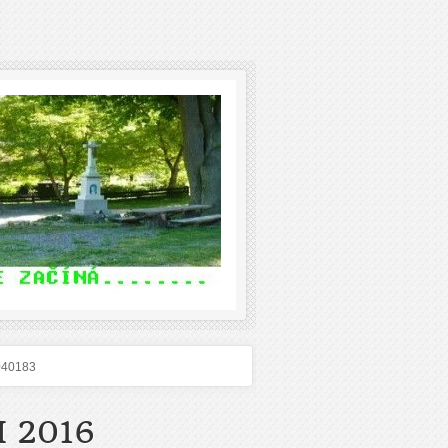
040183
 2016