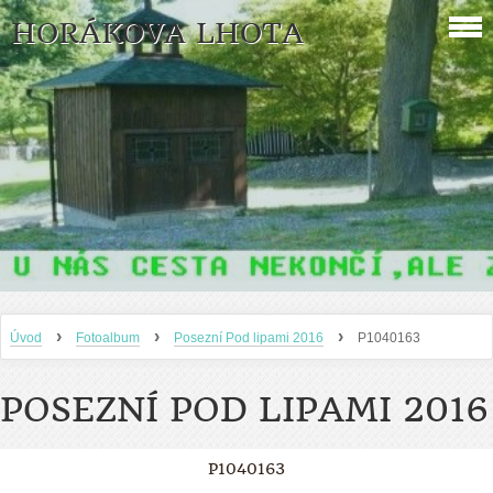
HORÁKOVA LHOTA
›
›
›
Úvod
Fotoalbum
Posezní Pod lipami 2016
P1040163
POSEZNÍ POD LIPAMI 2016
P1040163