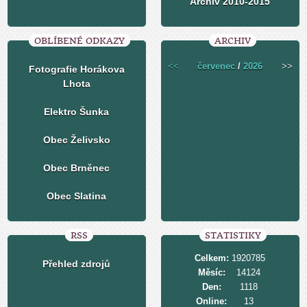
Archiv 2010-2015
OBLÍBENÉ ODKAZY
ARCHIV
<<
červenec
/
2026
>>
Fotografie Horákova
Lhota
Elektro Šunka
Obec Želivsko
Obec Brněnec
Obec Slatina
RSS
STATISTIKY
Celkem:
1920785
Přehled zdrojů
Měsíc:
14124
Den:
1118
Online:
13