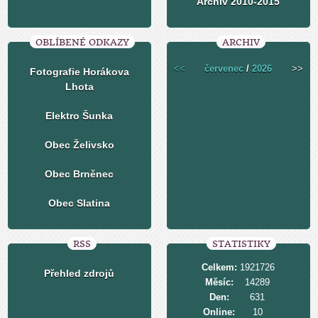
Archiv 2010-2015
OBLÍBENÉ ODKAZY
ARCHIV
<<
červenec
/
2026
>>
Fotografie Horákova
Lhota
Elektro Šunka
Obec Želivsko
Obec Brněnec
Obec Slatina
RSS
STATISTIKY
Celkem:
1921726
Přehled zdrojů
Měsíc:
14289
Den:
631
Online:
10