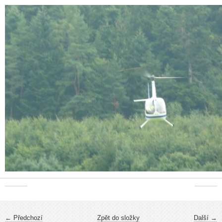
← Předchozí
Zpět do složky
Další →