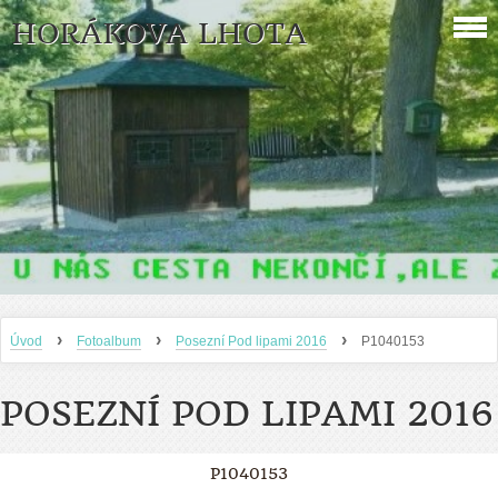
HORÁKOVA LHOTA
›
›
›
Úvod
Fotoalbum
Posezní Pod lipami 2016
P1040153
POSEZNÍ POD LIPAMI 2016
P1040153