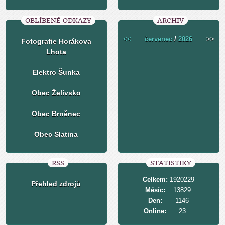
OBLÍBENÉ ODKAZY
ARCHIV
<<
červenec
/
2026
>>
Fotografie Horákova
Lhota
Elektro Šunka
Obec Želivsko
Obec Brněnec
Obec Slatina
RSS
STATISTIKY
Celkem:
1920229
Přehled zdrojů
Měsíc:
13829
Den:
1146
Online:
23