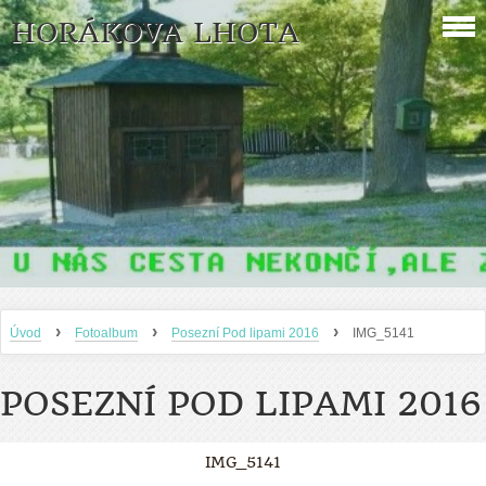
HORÁKOVA LHOTA
›
›
›
Úvod
Fotoalbum
Posezní Pod lipami 2016
IMG_5141
POSEZNÍ POD LIPAMI 2016
IMG_5141