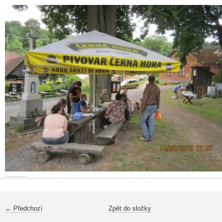
← Předchozí
Zpět do složky