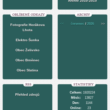
Archiv 2010-2015
OBLÍBENÉ ODKAZY
ARCHIV
<<
červenec
/
2026
>>
Fotografie Horákova
Lhota
Elektro Šunka
Obec Želivsko
Obec Brněnec
Obec Slatina
RSS
STATISTIKY
Celkem:
1920224
Přehled zdrojů
Měsíc:
13827
Den:
1144
Online:
23