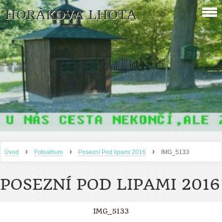
HORÁKOVA LHOTA
›
›
›
Úvod
Fotoalbum
Posezní Pod lipami 2016
IMG_5133
POSEZNÍ POD LIPAMI 2016
IMG_5133