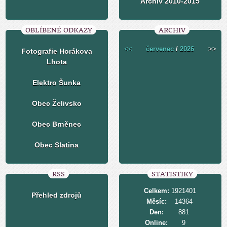
Archiv 2010-2015
OBLÍBENÉ ODKAZY
ARCHIV
<<
červenec
/
2026
>>
Fotografie Horákova
Lhota
Elektro Šunka
Obec Želivsko
Obec Brněnec
Obec Slatina
RSS
STATISTIKY
Celkem:
1921401
Přehled zdrojů
Měsíc:
14364
Den:
881
Online:
9