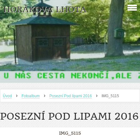
HORÁKOVA LHOTA
›
›
›
Úvod
Fotoalbum
Posezní Pod lipami 2016
IMG_5115
POSEZNÍ POD LIPAMI 2016
IMG_5115