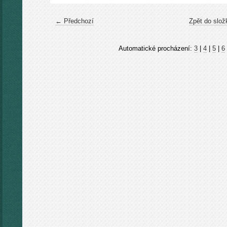
← Předchozí
Zpět do slož
Automatické procházení:
3
|
4
|
5
|
6