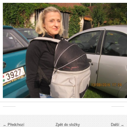
← Předchozí
Zpět do složky
Další →