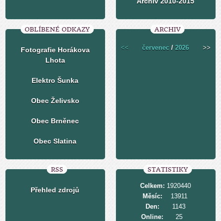
Archiv 2010-2015
OBLÍBENÉ ODKAZY
ARCHIV
<<
červenec
/
2026
>>
Fotografie Horákova
Lhota
Elektro Šunka
Obec Želivsko
Obec Brněnec
Obec Slatina
RSS
STATISTIKY
Celkem:
1920440
Přehled zdrojů
Měsíc:
13911
Den:
1143
Online:
25