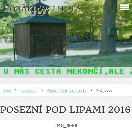
HORÁKOVA LHOTA
›
›
›
Úvod
Fotoalbum
Posezní Pod lipami 2016
IMG_5088
POSEZNÍ POD LIPAMI 2016
IMG_5088