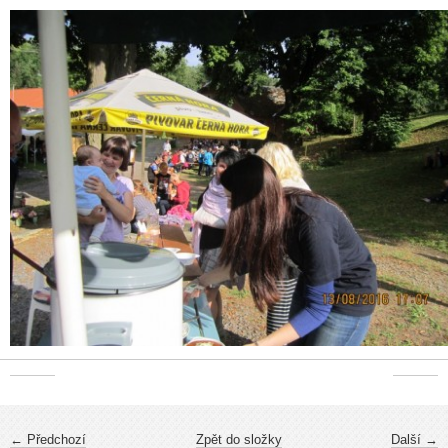
← Předchozí
Zpět do složky
Další →