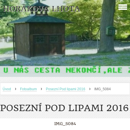
HORÁKOVA LHOTA
›
›
›
Úvod
Fotoalbum
Posezní Pod lipami 2016
IMG_5084
POSEZNÍ POD LIPAMI 2016
IMG_5084