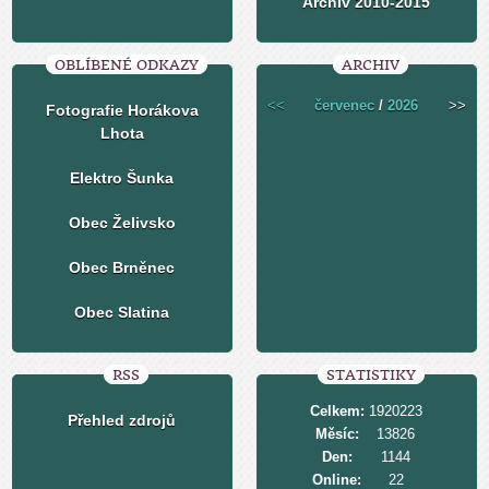
Archiv 2010-2015
OBLÍBENÉ ODKAZY
ARCHIV
<<
červenec
/
2026
>>
Fotografie Horákova
Lhota
Elektro Šunka
Obec Želivsko
Obec Brněnec
Obec Slatina
RSS
STATISTIKY
Celkem:
1920223
Přehled zdrojů
Měsíc:
13826
Den:
1144
Online:
22