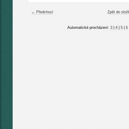
← Předchozí
Zpět do slož
Automatické procházení:
3
|
4
|
5
|
6