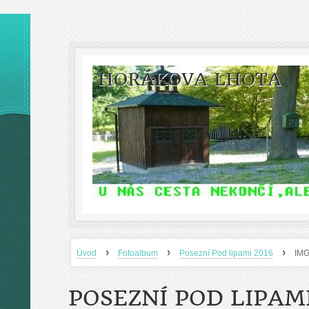
HORÁKOVA LHOTA
›
›
›
Úvod
Fotoalbum
Posezní Pod lipami 2016
IM
POSEZNÍ POD LIPAMI