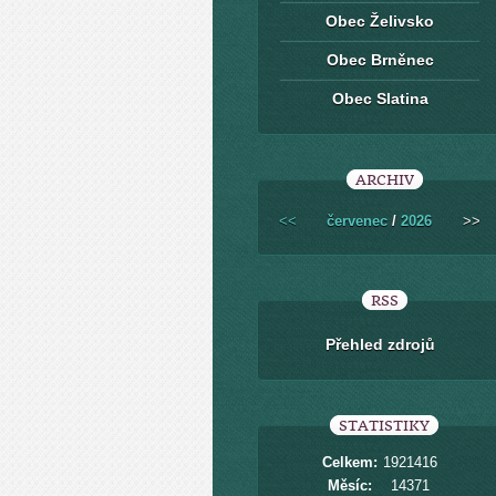
Obec Želivsko
Obec Brněnec
Obec Slatina
ARCHIV
<<
červenec
/
2026
>>
RSS
Přehled zdrojů
STATISTIKY
Celkem:
1921416
Měsíc:
14371