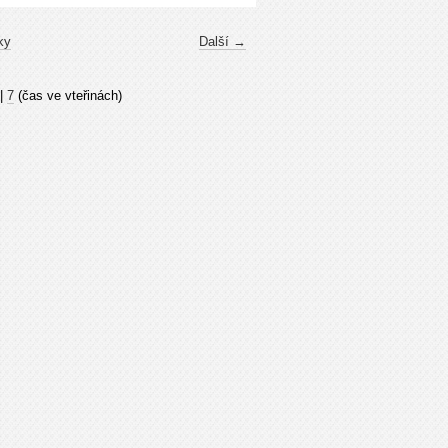
ky
Další →
|
7
(čas ve vteřinách)