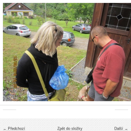
← Předchozí
Zpět do složky
Další →