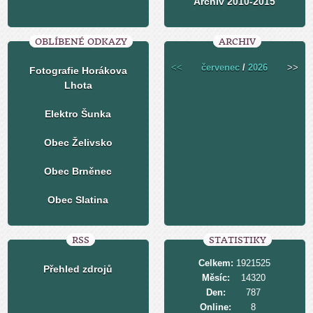
Archiv 2010-2015
OBLÍBENÉ ODKAZY
ARCHIV
<<
červenec
/
2026
>>
Fotografie Horákova
Lhota
Elektro Šunka
Obec Želivsko
Obec Brněnec
Obec Slatina
RSS
STATISTIKY
Celkem:
1921525
Přehled zdrojů
Měsíc:
14320
Den:
787
Online:
8