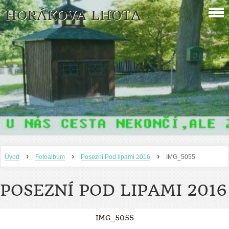
HORÁKOVA LHOTA
›
›
›
Úvod
Fotoalbum
Posezní Pod lipami 2016
IMG_5055
POSEZNÍ POD LIPAMI 2016
IMG_5055