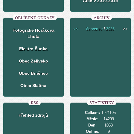
Archiv 2010-2015
OBLÍBENÉ ODKAZY
ARCHIV
<<
červenec
/
2026
>>
Fotografie Horákova
Lhota
Elektro Šunka
Obec Želivsko
Obec Brněnec
Obec Slatina
RSS
STATISTIKY
Celkem:
1921105
Přehled zdrojů
Měsíc:
14299
Den:
1053
Online:
9