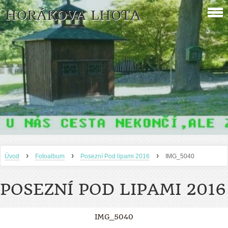
HORÁKOVA LHOTA
›
›
›
Úvod
Fotoalbum
Posezní Pod lipami 2016
IMG_5040
POSEZNÍ POD LIPAMI 2016
IMG_5040