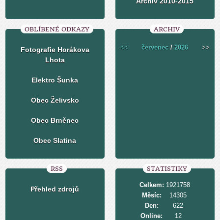
Archiv 2010-2015
OBLÍBENÉ ODKAZY
ARCHIV
<<
červenec
/
2026
>>
Fotografie Horákova
Lhota
Elektro Šunka
Obec Želivsko
Obec Brněnec
Obec Slatina
RSS
STATISTIKY
Celkem:
1921758
Přehled zdrojů
Měsíc:
14305
Den:
622
Online:
12