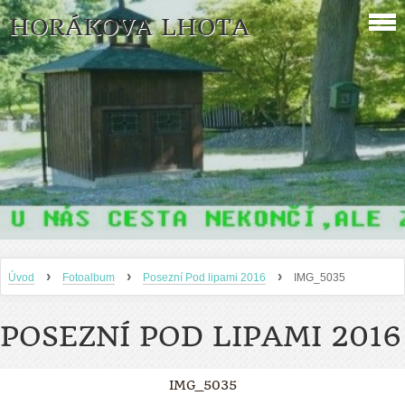
HORÁKOVA LHOTA
›
›
›
Úvod
Fotoalbum
Posezní Pod lipami 2016
IMG_5035
POSEZNÍ POD LIPAMI 2016
IMG_5035