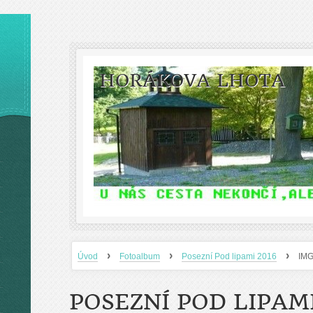
HORÁKOVA LHOTA
›
›
›
Úvod
Fotoalbum
Posezní Pod lipami 2016
IM
POSEZNÍ POD LIPAMI