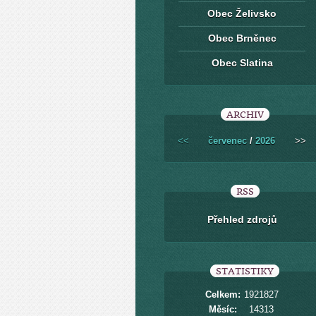
Obec Želivsko
Obec Brněnec
Obec Slatina
ARCHIV
<<
červenec
/
2026
>>
RSS
Přehled zdrojů
STATISTIKY
Celkem:
1921827
Měsíc:
14313