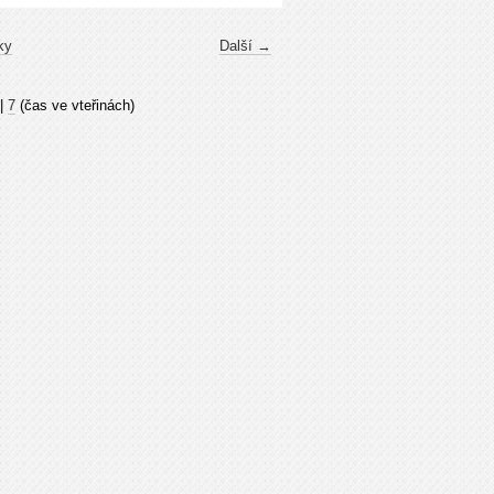
ky
Další →
|
7
(čas ve vteřinách)