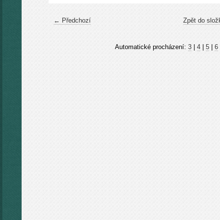
← Předchozí
Zpět do slož
Automatické procházení:
3
|
4
|
5
|
6