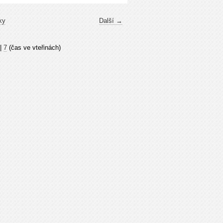
ky
Další →
|
7
(čas ve vteřinách)