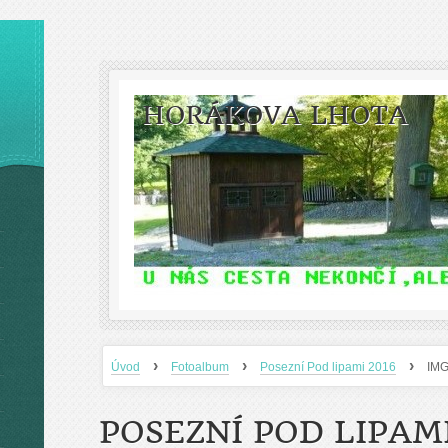
HORÁKOVA LHOTA
›
›
›
Úvod
Fotoalbum
Posezní Pod lipami 2016
IM
POSEZNÍ POD LIPAMI