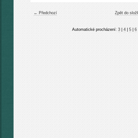
← Předchozí
Zpět do slož
Automatické procházení:
3
|
4
|
5
|
6