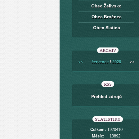
Obec Želivsko
Obec Brněnec
Obec Slatina
ARCHIV
<<
červenec
/
2026
>>
RSS
Přehled zdrojů
STATISTIKY
Celkem:
1920410
Měsíc:
13892