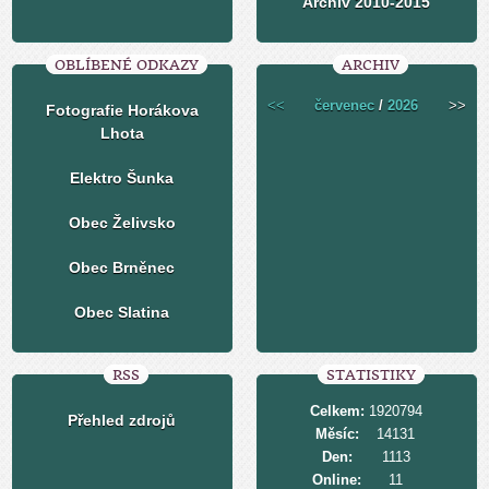
Archiv 2010-2015
OBLÍBENÉ ODKAZY
ARCHIV
<<
červenec
/
2026
>>
Fotografie Horákova
Lhota
Elektro Šunka
Obec Želivsko
Obec Brněnec
Obec Slatina
RSS
STATISTIKY
Celkem:
1920794
Přehled zdrojů
Měsíc:
14131
Den:
1113
Online:
11