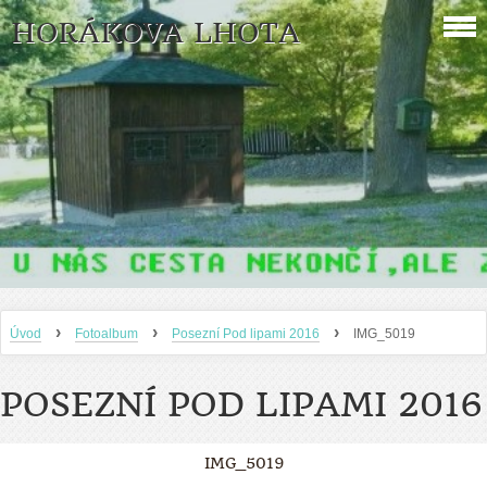
HORÁKOVA LHOTA
›
›
›
Úvod
Fotoalbum
Posezní Pod lipami 2016
IMG_5019
POSEZNÍ POD LIPAMI 2016
IMG_5019