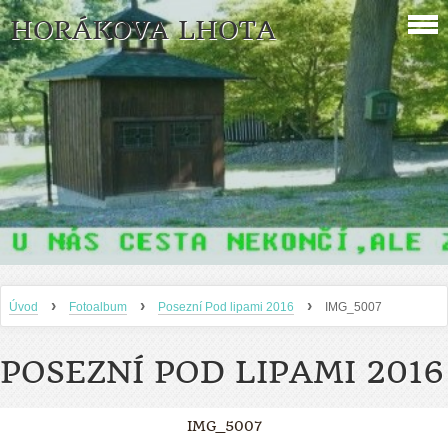
HORÁKOVA LHOTA
›
›
›
Úvod
Fotoalbum
Posezní Pod lipami 2016
IMG_5007
POSEZNÍ POD LIPAMI 2016
IMG_5007