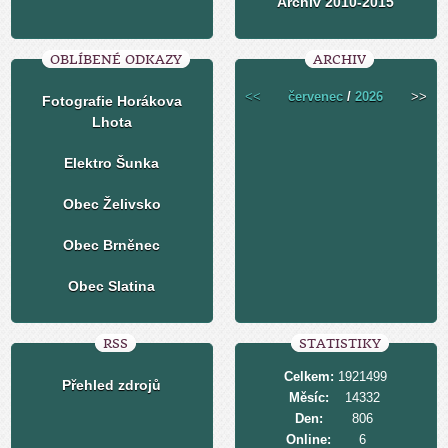
Archiv 2010-2015
OBLÍBENÉ ODKAZY
ARCHIV
<<
červenec
/
2026
>>
Fotografie Horákova
Lhota
Elektro Šunka
Obec Želivsko
Obec Brněnec
Obec Slatina
RSS
STATISTIKY
Celkem:
1921499
Přehled zdrojů
Měsíc:
14332
Den:
806
Online:
6