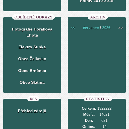
Archiv 2010-2015
OBLÍBENÉ ODKAZY
ARCHIV
<<
červenec
/
2026
>>
Fotografie Horákova
Lhota
Elektro Šunka
Obec Želivsko
Obec Brněnec
Obec Slatina
RSS
STATISTIKY
Celkem:
1922222
Přehled zdrojů
Měsíc:
14621
Den:
621
Online:
14