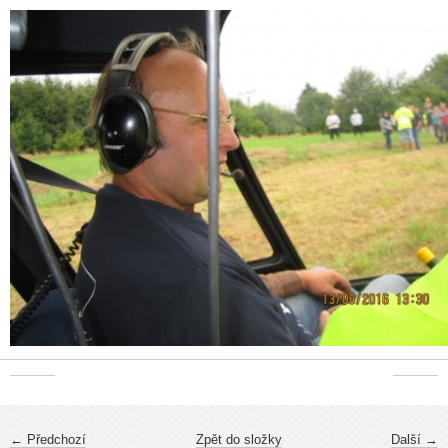
← Předchozí
Zpět do složky
Další →