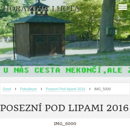
HORÁKOVA LHOTA
›
›
›
Úvod
Fotoalbum
Posezní Pod lipami 2016
IMG_5000
POSEZNÍ POD LIPAMI 2016
IMG_5000