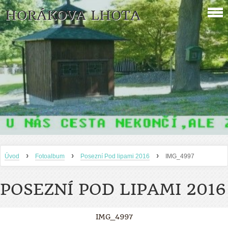
HORÁKOVA LHOTA
›
›
›
Úvod
Fotoalbum
Posezní Pod lipami 2016
IMG_4997
POSEZNÍ POD LIPAMI 2016
IMG_4997