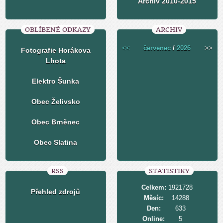
Archiv 2010-2015
OBLÍBENÉ ODKAZY
ARCHIV
<<
červenec
/
2026
>>
Fotografie Horákova
Lhota
Elektro Šunka
Obec Želivsko
Obec Brněnec
Obec Slatina
RSS
STATISTIKY
Celkem:
1921728
Přehled zdrojů
Měsíc:
14288
Den:
633
Online:
5