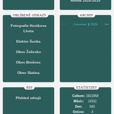
Archiv 2010-2015
OBLÍBENÉ ODKAZY
ARCHIV
<<
červenec
/
2026
>>
Fotografie Horákova
Lhota
Elektro Šunka
Obec Želivsko
Obec Brněnec
Obec Slatina
RSS
STATISTIKY
Celkem:
1921858
Přehled zdrojů
Měsíc:
14311
Den:
542
Online:
4