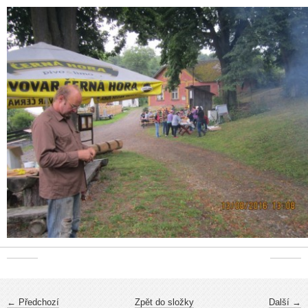
← Předchozí
Zpět do složky
Další →