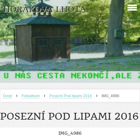
HORÁKOVA LHOTA
›
›
›
Úvod
Fotoalbum
Posezní Pod lipami 2016
IMG_4986
POSEZNÍ POD LIPAMI 2016
IMG_4986