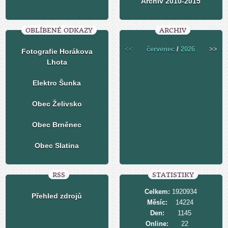
Archiv 2010-2015
OBLÍBENÉ ODKAZY
ARCHIV
<<
červenec
/
2026
>>
Fotografie Horákova
Lhota
Elektro Šunka
Obec Želivsko
Obec Brněnec
Obec Slatina
RSS
STATISTIKY
Celkem:
1920934
Přehled zdrojů
Měsíc:
14224
Den:
1145
Online:
22