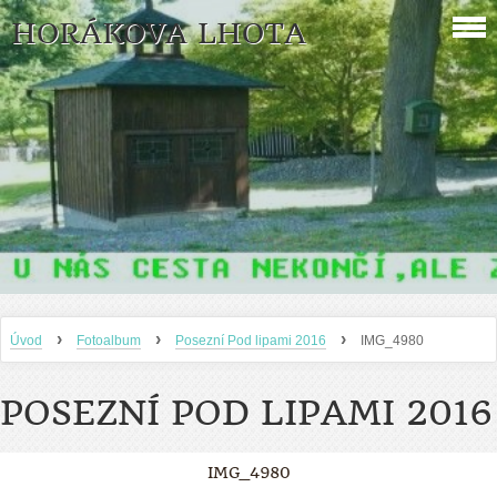
HORÁKOVA LHOTA
›
›
›
Úvod
Fotoalbum
Posezní Pod lipami 2016
IMG_4980
POSEZNÍ POD LIPAMI 2016
IMG_4980