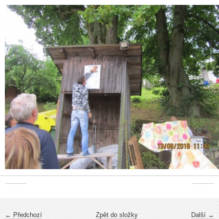
← Předchozí
Zpět do složky
Další →