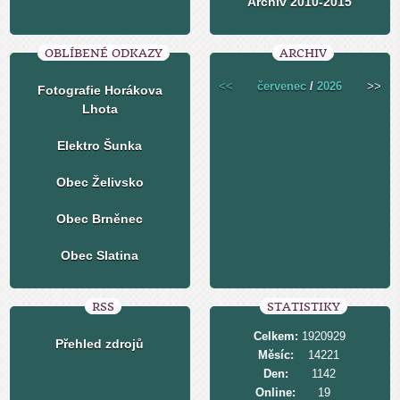
Archiv 2010-2015
OBLÍBENÉ ODKAZY
ARCHIV
<<
červenec
/
2026
>>
Fotografie Horákova
Lhota
Elektro Šunka
Obec Želivsko
Obec Brněnec
Obec Slatina
RSS
STATISTIKY
Celkem:
1920929
Přehled zdrojů
Měsíc:
14221
Den:
1142
Online:
19