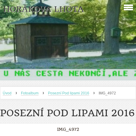
HORÁKOVA LHOTA
›
›
›
Úvod
Fotoalbum
Posezní Pod lipami 2016
IMG_4972
POSEZNÍ POD LIPAMI 2016
IMG_4972